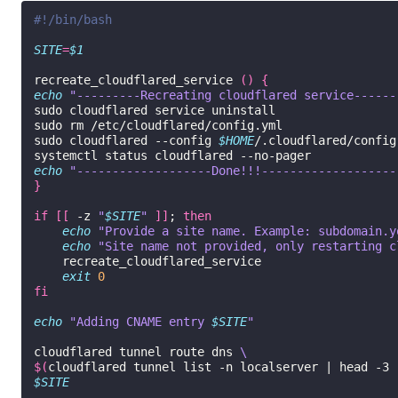
#!/bin/bash
SITE
=
$1
recreate_cloudflared_service
()
{
echo
"---------Recreating cloudflared service------
sudo
cloudflared
service
uninstall

sudo
rm
/etc/cloudflared/config.yml

sudo
cloudflared
--config
$HOME
/.cloudflared/config
systemctl
status
cloudflared
echo
"-------------------Done!!!-------------------
}
if
[[
-z
"
$SITE
"
]]
;
then
echo
"Provide a site name. Example: subdomain.y
echo
"Site name not provided, only restarting c
exit
0
fi
echo
"Adding CNAME entry 
$SITE
"
cloudflared
tunnel
route
dns
\
$(
cloudflared
tunnel
list
-n
localserver
|
head
-3
$SITE