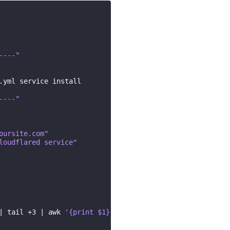
----"
.yml
service
install

----"
oursite.com"
loudflared service"
|
tail
+3
|
awk
'{print $1}'
)
\