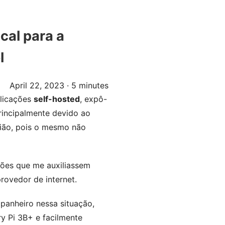
cal para a
l
April 22, 2023
· 5 minutes
plicações
self-hosted
, expô-
rincipalmente devido ao
gião, pois o mesmo não
ções que me auxiliassem
ovedor de internet.
anheiro nessa situação,
y Pi 3B+ e facilmente