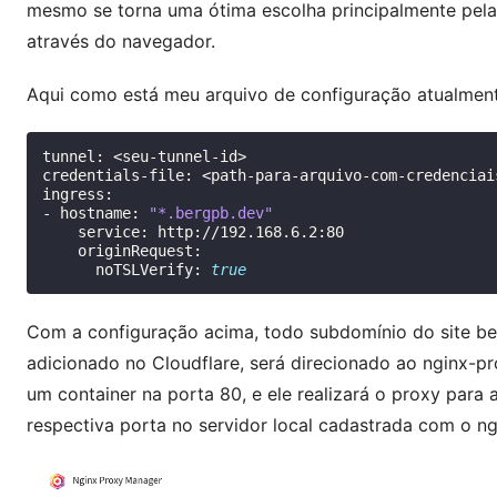
mesmo se torna uma ótima escolha principalmente pela 
através do navegador.
Aqui como está meu arquivo de configuração atualment
tunnel:
<seu-tunnel-id>

credentials-file:
<path-para-arquivo-com-credenciais
ingress:

-
hostname:
"*.bergpb.dev"
service:
noTSLVerify:
true
Com a configuração acima, todo subdomínio do site
be
adicionado no Cloudflare, será direcionado ao
nginx-p
um container na porta 80, e ele realizará o
proxy
para a
respectiva porta no servidor local cadastrada com o
ng