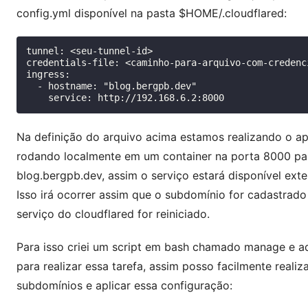
config.yml
disponível na pasta
$HOME/.cloudflared
:
tunnel: <seu-tunnel-id>

credentials-file: <caminho-para-arquivo-com-credenci
ingress:

  - hostname: "blog.bergpb.dev"

Na definição do arquivo acima estamos realizando o a
rodando localmente em um container na porta 8000 pa
blog.bergpb.dev
, assim o serviço estará disponível ext
Isso irá ocorrer assim que o subdomínio for cadastrad
serviço do
cloudflared
for reiniciado.
Para isso criei um script em bash chamado
manage
e a
para realizar essa tarefa, assim posso facilmente reali
subdomínios e aplicar essa configuração: